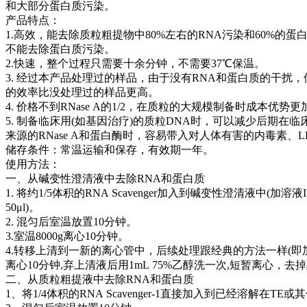
和大部分蛋白质污染。
产品特点：
1.高效，能去除质粒粗提物中80%左右的RNA污染和60%的蛋白
不能去除蛋白质污染。
2.快速，整个过程只需要十余分钟，不需要37℃保温。
3. 经过本产品处理过的样品，由于没有RNA和蛋白质的干扰
的效率比没处理过的样品更高。
4. 价格不到RNase A的1/2，在质粒的大规模制备时成本优势
5. 制备临床用(如基因治疗)的质粒DNA时，可以减少后期在
来源的RNase A和蛋白酶时，容易带入对人体有害的内毒素、L
储存条件：常温运输和保存，有效期一年。
使用方法：
一、从碱变性澄清液中去除RNA和蛋白质
1. 将约1/5体积的RNA Scavenger加入到碱变性澄清液中(加
50μl)。
2. 混匀后室温放置10分钟。
3.室温8000g离心10分钟。
4.转移上清到一新的离心管中，后续处理跟经典的方法一样(
离心10分钟,弃上清液后用1mL 75%乙醇洗一次,短暂离心，去
二、从质粒粗提液中去除RNA和蛋白质
1、将1/4体积的RNA Scavenger-1直接加入到已经溶解在T