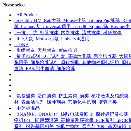
Please select
All Product
scientific HM
Rat/大鼠
Mouse/小鼠
Guinea Pig/豚鼠
Rabb
羊
Canine/犬
Universal/通用
fish /鱼
Equine/马
Bovine/牛
一抗
二抗
标签抗体
内参抗体
流式抗体
科研抗体
Rat/大鼠
Mouse/小鼠
Universal/通用
cDNA
重组蛋白
天然蛋白
蛋白检测
量子点试剂
ECL试剂盒
基础培养基
完全培养基
大鼠
胞因子
细胞培养试剂
原代细胞
其他物种原代细胞
原代
血清
FBS/胎牛血清
细胞培养
氨基酸类
蛋白质类
抗生素类
酶类
植物激素及核酸类
材
表面活性剂
缓冲剂类
其他化学试剂
培养基类
中药标准品
RNA纯化
DNA纯化
核酸电泳及回收
探针标记及检测
疫组化）
即用型溶液
高通量测序建库
PCR系列
qPCR
系列
报告基因相关
细胞生物学
蛋白与免疫
基因编辑