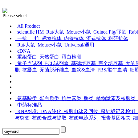
Please select
All Product
scientific HM
Rat/大鼠
Mouse/小鼠
Guinea Pig/豚鼠
Rabb
一抗
二抗
标签抗体
内参抗体
流式抗体
科研抗体
Rat/大鼠
Mouse/小鼠
Universal/通用
cDNA
重组蛋白
天然蛋白
蛋白检测
量子点试剂
ECL试剂盒
基础培养基
完全培养基
大鼠
胞
抗凝血
无菌脱纤维血
血浆&血清
FBS/胎牛血清
细
氨基酸类
蛋白质类
抗生素类
酶类
植物激素及核酸类
中药标准品
RNA纯化
DNA纯化
核酸电泳及回收
探针标记及检测
与突变
核酸合成与提取
核酸电泳系列
报告基因相关
细