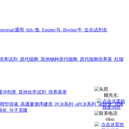
iversal/通用
fish /鱼
Equine/马
Bovine/牛
生化试剂盒
培养试剂
原代细胞
其他物种原代细胞
原代细胞培养基
红细
缓冲剂类
其他化学试剂
培养基类
顾先生:
用型溶液
高通量测序建库
PCR系列
qPCR系列
逆转录
克隆
纯化
分子克隆
elisa: