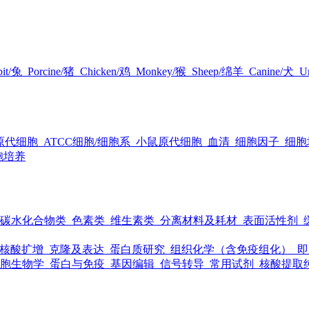
it/兔
Porcine/猪
Chicken/鸡
Monkey/猴
Sheep/绵羊
Canine/犬
Un
原代细胞
ATCC细胞/细胞系
小鼠原代细胞
血清
细胞因子
细胞
胞培养
碳水化合物类
色素类
维生素类
分离材料及耗材
表面活性剂
核酸扩增
克隆及表达
蛋白质研究
组织化学（含免疫组化）
即
胞生物学
蛋白与免疫
基因编辑
信号转导
常用试剂
核酸提取