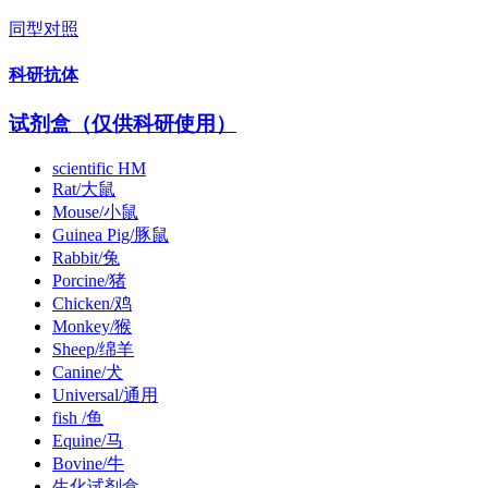
同型对照
科研抗体
试剂盒（仅供科研使用）
scientific HM
Rat/大鼠
Mouse/小鼠
Guinea Pig/豚鼠
Rabbit/兔
Porcine/猪
Chicken/鸡
Monkey/猴
Sheep/绵羊
Canine/犬
Universal/通用
fish /鱼
Equine/马
Bovine/牛
生化试剂盒