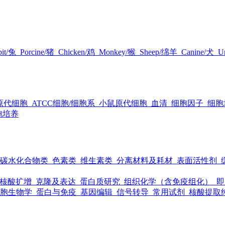
it/兔
Porcine/猪
Chicken/鸡
Monkey/猴
Sheep/绵羊
Canine/犬
Un
原代细胞
ATCC细胞/细胞系
小鼠原代细胞
血清
细胞因子
细胞
胞培养
碳水化合物类
色素类
维生素类
分离材料及耗材
表面活性剂
核酸扩增
克隆及表达
蛋白质研究
组织化学（含免疫组化）
即
胞生物学
蛋白与免疫
基因编辑
信号转导
常用试剂
核酸提取