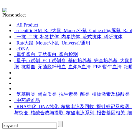
Please select
All Product
scientific HM
Rat/大鼠
Mouse/小鼠
Guinea Pig/豚鼠
Rabb
一抗
二抗
标签抗体
内参抗体
流式抗体
科研抗体
Rat/大鼠
Mouse/小鼠
Universal/通用
cDNA
重组蛋白
天然蛋白
蛋白检测
量子点试剂
ECL试剂盒
基础培养基
完全培养基
大鼠
胞
抗凝血
无菌脱纤维血
血浆&血清
FBS/胎牛血清
细
氨基酸类
蛋白质类
抗生素类
酶类
植物激素及核酸类
中药标准品
RNA纯化
DNA纯化
核酸电泳及回收
探针标记及检测
与突变
核酸合成与提取
核酸电泳系列
报告基因相关
细