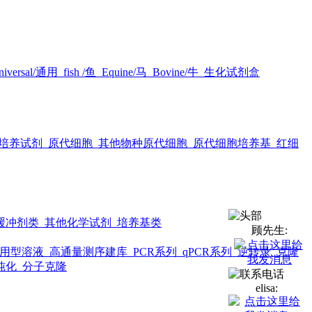
iversal/通用
fish /鱼
Equine/马
Bovine/牛
生化试剂盒
培养试剂
原代细胞
其他物种原代细胞
原代细胞培养基
红细
缓冲剂类
其他化学试剂
培养基类
顾先生:
用型溶液
高通量测序建库
PCR系列
qPCR系列
逆转录
克隆
纯化
分子克隆
elisa: